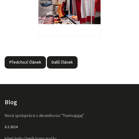
Předchozí článek
Další článek
Blog
Nová spolupráce s akvarelovou "Tramvajajaj"
6.2.2024
Křest knihy Deník tramvajačky