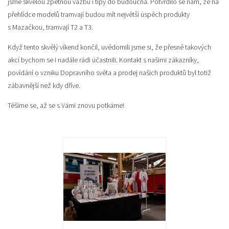
jsme skvělou zpětnou vazbu i tipy do budoucna. Potvrdilo se nám, že na
přehlídce modelů tramvají budou mít největší úspěch produkty
s Mazačkou, tramvají T2 a T3.
Když tento skvělý víkend končil, uvědomili jsme si, že přesně takových
akcí bychom se i nadále rádi účastnili. Kontakt s našimi zákazníky,
povídání o vzniku Dopravního světa a prodej našich produktů byl totiž
zábavnější než kdy dříve.
Těšíme se, až se s Vámi znovu potkáme!