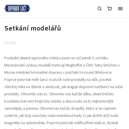
Setkání modelářů
4.9.2022
Poslední víkend srpnového měsíce jsme se zúčastnili 2. ročníku
Mezinárodní výstavy modelů tramvají Ringhoffer a ČKD Tatra Smíchov v
Muzeu městské hromadné dopravy v pražské Vozovně Střešovice.
Poprvé jsme tak měli šanci rozložit naše produkty na stůl, pověsit
všechny trika na štendr a sledovat, jak reagují dopravní nadšenci na naše
produkty. Ohromilo nás to. Ohromilo nás každé dítko, které běželo
k našemu barvami hrajícímu stánku a ukazovalo na ty nejbarevnější
samolepky a pexesa. Ohromil nás každý dospělý, který si se zájmem
vyslechl, jak byly navrženy naše mariášové karty či jak dobře drží naše
magnetky na automobilu. Poprvé jsme tak viděli přímé reakce, dostali