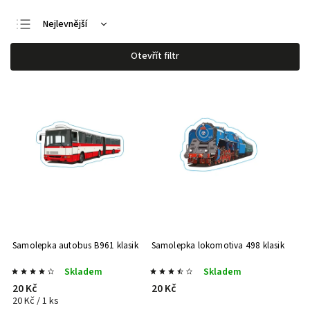
Nejlevnější
Nejdražší
Otevřít filtr
Nejprodávanější
Abecedně
Samolepka autobus B961 klasik
Samolepka lokomotiva 498 klasik
Skladem
Skladem
20 Kč
20 Kč
20 Kč / 1 ks