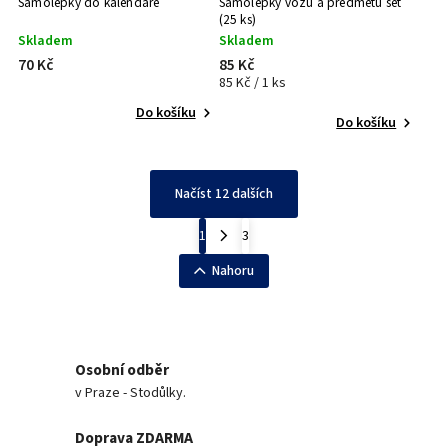
Samolepky do kalendáře
Samolepky vozů a předmětů set
(25 ks)
Skladem
Skladem
70 Kč
85 Kč
85 Kč / 1 ks
Do košíku
Do košíku
Načíst 12 dalších
1
3
Nahoru
Osobní odběr
v Praze - Stodůlky.
Doprava ZDARMA