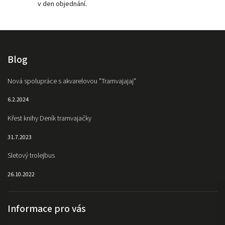
v den objednání.
Blog
Nová spolupráce s akvarelovou "Tramvajajaj"
6.2.2024
Křest knihy Deník tramvajačky
31.7.2023
Sletový trolejbus
26.10.2022
Informace pro vás