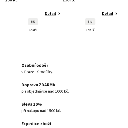
190 Kč
190 Kč
Detail
Detail
Bílá
Bílá
+ další
+ další
Osobní odběr
v Praze - Stodůlky.
Doprava ZDARMA
při objednávce nad 1000 kč.
Sleva 10%
při nákupu nad 1500 kč.
Expedice zboží