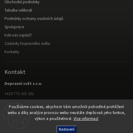
Obchodní podmínky
Tabulka velikostí
Podmínky ochrany osobních údajů
Spolupráce
Kde nás najdeš?
Zastávky Dopravního světa
Kontakty
Kontakt
Dopravní svět s.r.o.
+420 775 301 261
Facebook
Používáme cookies, abychom Vám umožnili pohodlné prohlížení
Instagram
webu a díky analýze provozu webu neustále zlepšovali jeho funkce,
výkon a použitelnost.
Více informací
Copyright 2026
Dopravní svět s.r.o.
. Všechna práva vyhrazena.
Nastavení