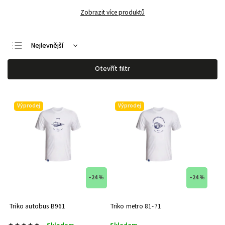
Zobrazit více produktů
Nejlevnější
Nejdražší
Otevřít filtr
Nejprodávanější
Abecedně
Výprodej
Výprodej
–24 %
–24 %
Triko autobus B961
Triko metro 81-71