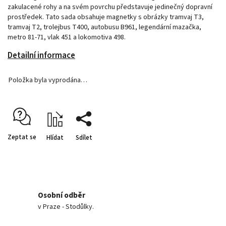
zakulacené rohy a na svém povrchu představuje jedinečný dopravní
prostředek. Tato sada obsahuje magnetky s obrázky tramvaj T3,
tramvaj T2, trolejbus T400, autobusu B961, legendární mazačka,
metro 81-71, vlak 451 a lokomotiva 498.
Detailní informace
Položka byla vyprodána…
Zeptat se
Hlídat
Sdílet
Osobní odběr
v Praze - Stodůlky.