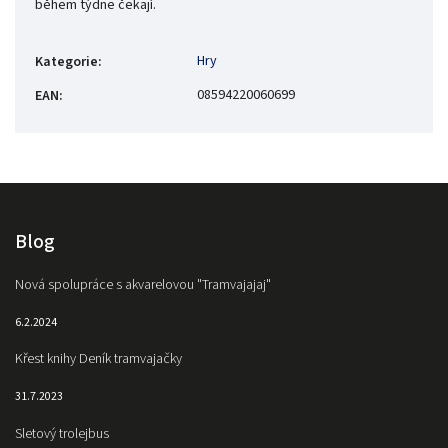
během týdne čekají.
Hry
Kategorie
:
08594220060699
EAN
:
Blog
Nová spolupráce s akvarelovou "Tramvajajaj"
6.2.2024
Křest knihy Deník tramvajačky
31.7.2023
Sletový trolejbus