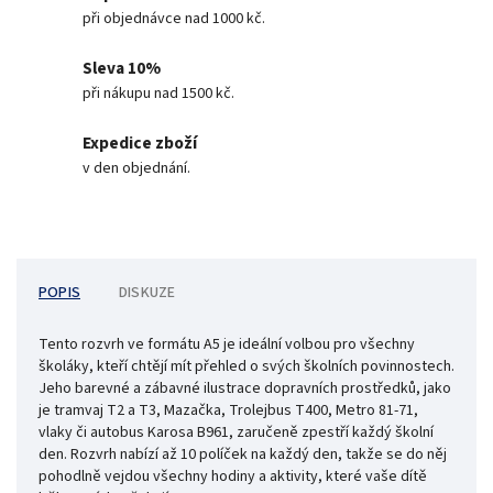
při objednávce nad 1000 kč.
Sleva 10%
při nákupu nad 1500 kč.
Expedice zboží
v den objednání.
POPIS
DISKUZE
Tento rozvrh ve formátu A5 je ideální volbou pro všechny
školáky, kteří chtějí mít přehled o svých školních povinnostech.
Jeho barevné a zábavné ilustrace dopravních prostředků, jako
je tramvaj T2 a T3, Mazačka, Trolejbus T400, Metro 81-71,
vlaky či autobus Karosa B961, zaručeně zpestří každý školní
den. Rozvrh nabízí až 10 políček na každý den, takže se do něj
pohodlně vejdou všechny hodiny a aktivity, které vaše dítě