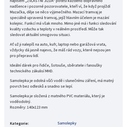
nápisem „ZVLÁŠTNÍ JÍZDA“ potěší každého dopravního
nadšence i pozorné pozorovatele, kteří ví, že když projíždí
Mazačka, děje se něco výjimečného. Mazací tramvaj je
speciálně upravená tramvaj, jejíž hlavním účelem je mazání
kolejnic. Funkcí má však mnoho. Mimo jiné má i funkci sledování
kvality vzduchu a teploty v reálném prostředí. Může tak
sledovat aktuální smogovou situaci.
Ať už ji nalepíš na auto, kufr, laptop nebo garážová vrata,
vždycky dá jasně najevo, že máš rád vozy, které nejsou jen
pro přepravu lidí.
Ideální dárek pro řidiče, šotouše, sběratele i fanoušky
technického zákulisí MHD.
Samolepka je odolná vůči vodě i slunečnímu záření, má matný
povrch bez odlesků a snadno se lepí.
Samolepka je složená z matného PVC materiálu, který je
voděodolný.
Rozměry: 140x123 mm
Samolepky
Kategorie
: