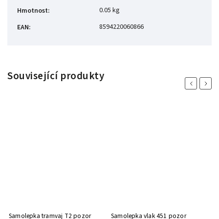
0.05 kg
Hmotnost
:
8594220060866
EAN
:
Související produkty
Previous
Next
Samolepka tramvaj T2 pozor
Samolepka vlak 451 pozor
S