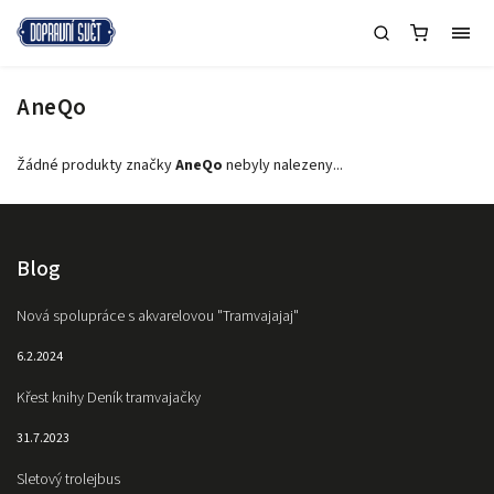
AneQo
Žádné produkty značky
AneQo
nebyly nalezeny...
Blog
Nová spolupráce s akvarelovou "Tramvajajaj"
6.2.2024
Křest knihy Deník tramvajačky
31.7.2023
Sletový trolejbus