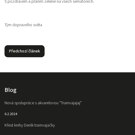
S pozdravem a přáním zelené na všech semaforech.
Tým dopravního světa
Předchozí článek
Blog
Nová spolupráce s akvarelovou "Tramvajajaj"
6.2.2024
Křest knihy Deník tramvajačky