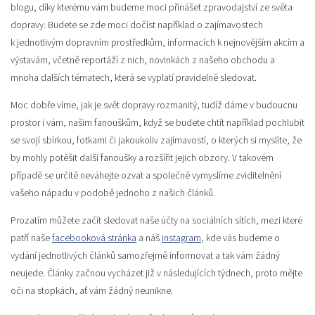
blogu, díky kterému vám budeme moci přinášet zpravodajství ze světa
dopravy. Budete se zde moci dočíst například o zajímavostech
k jednotlivým dopravním prostředkům, informacích k nejnovějším akcím a
výstavám, včetně reportáží z nich, novinkách z našeho obchodu a
mnoha dalších tématech, která se vyplatí pravidelně sledovat.
Moc dobře víme, jak je svět dopravy rozmanitý, tudíž dáme v budoucnu
prostor i vám, našim fanouškům, když se budete chtít například pochlubit
se svojí sbírkou, fotkami či jakoukoliv zajímavostí, o kterých si myslíte, že
by mohly potěšit další fanoušky a rozšířit jejich obzory. V takovém
případě se určitě neváhejte ozvat a společně vymyslíme zviditelnění
vašeho nápadu v podobě jednoho z našich článků.
Prozatím můžete začít sledovat naše účty na sociálních sítích, mezi které
patří naše
facebooková stránka
a náš
instagram
, kde vás budeme o
vydání jednotlivých článků samozřejmě informovat a tak vám žádný
neujede. Články začnou vycházet již v následujících týdnech, proto mějte
oči na stopkách, ať vám žádný neunikne.