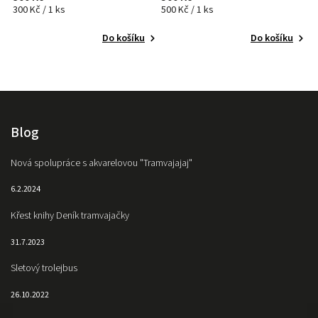
300 Kč / 1 ks
500 Kč / 1 ks
80
Do košíku
Do košíku
Blog
Nová spolupráce s akvarelovou "Tramvajajaj"
6.2.2024
Křest knihy Deník tramvajačky
31.7.2023
Sletový trolejbus
26.10.2022