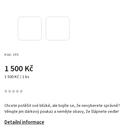
Kód:
195
1 500 Kč
1 500 Kč / 1 ks
Chcete potěšit své blízké, ale bojíte se, že nevyberete správně?
Věnujte jim dárkový poukaz a nemějte obavy, že šlápnete vedle!
Detailní informace