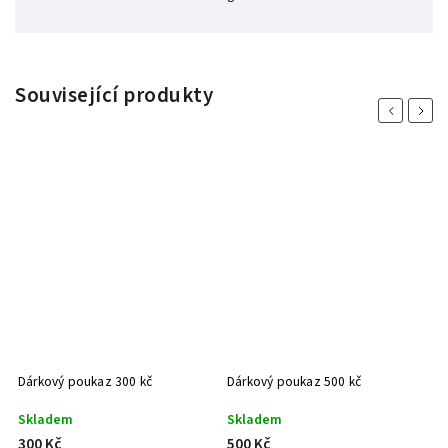
Související produkty
Previous
Next
Dárkový poukaz 300 kč
Dárkový poukaz 500 kč
D
Skladem
Skladem
S
300 Kč
500 Kč
8