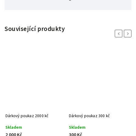
Související produkty
Previous
Next
Dárkový poukaz 2000 kč
Dárkový poukaz 300 kč
D
Skladem
Skladem
S
2 000 Kč
300 Kč
8