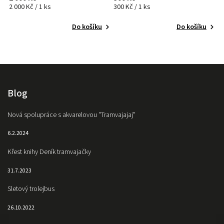
2 000 Kč / 1 ks
300 Kč / 1 ks
80
Do košíku
Do košíku
Blog
Nová spolupráce s akvarelovou "Tramvajajaj"
6.2.2024
Křest knihy Deník tramvajačky
31.7.2023
Sletový trolejbus
26.10.2022